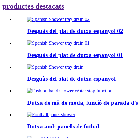
productes destacats
Desguàs del plat de dutxa espanyol 02
Desguàs del plat de dutxa espanyol 01
Desguàs del plat de dutxa espanyol
Dutxa de mà de moda, funció de parada d'
Dutxa amb panells de futbol