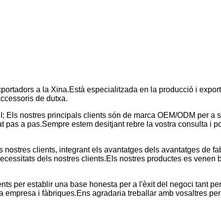
exportadors a la Xina.Està especialitzada en la producció i expor
accessoris de dutxa.
I; Els nostres principals clients són de marca OEM/ODM per a 
pas a pas.Sempre estem desitjant rebre la vostra consulta i po
 nostres clients, integrant els avantatges dels avantatges de fab
 necessitats dels nostres clients.Els nostres productes es venen 
nts per establir una base honesta per a l'èxit del negoci tant p
tra empresa i fàbriques.Ens agradaria treballar amb vosaltres per