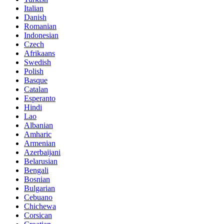
Italian
Danish
Romanian
Indonesian
Czech
Afrikaans
Swedish
Polish
Basque
Catalan
Esperanto
Hindi
Lao
Albanian
Amharic
Armenian
Azerbaijani
Belarusian
Bengali
Bosnian
Bulgarian
Cebuano
Chichewa
Corsican